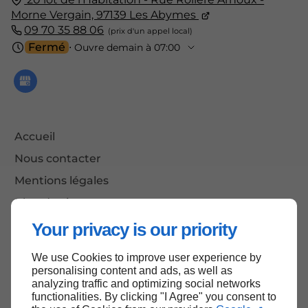
Morne Vergain,
97139
Les Abymes
09 70 35 88 06
Fermé
⋅ Ouvre demain à 07:00
Accueil
Nous contacter
Mentions légales
Plan du site
Your privacy is our priority
We use Cookies to improve user experience by
Haut de page
personalising content and ads, as well as
analyzing traffic and optimizing social networks
functionalities. By clicking "I Agree" you consent to