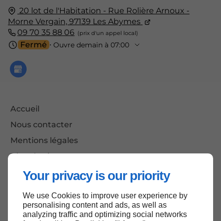
20 lot de l'Habitation - Rue Rolière Arnoux -
Morne Vergain,
97139
Les Abymes
09 70 35 88 06
Fermé
⋅ Ouvre demain à 07:00
Accueil
Nous contacter
Mentions légales
Plan du site
Your privacy is our priority
We use Cookies to improve user experience by
Haut de page
personalising content and ads, as well as
analyzing traffic and optimizing social networks